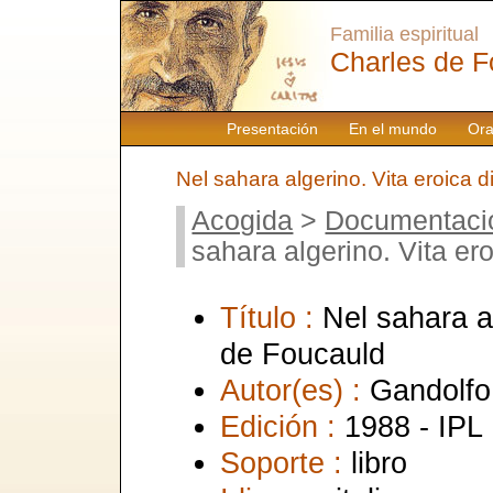
Familia espiritual
Charles de F
Presentación
En el mundo
Ora
Nel sahara algerino. Vita eroica 
Acogida
>
Documentaci
sahara algerino. Vita er
Título :
Nel sahara al
de Foucauld
Autor(es) :
Gandolfo,
Edición :
1988 - IPL
Soporte :
libro