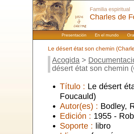
Familia espiritual
Charles de F
Presentación
En el mundo
Ora
Le désert état son chemin (Charl
Acogida
>
Documentaci
désert état son chemin 
Título :
Le désert ét
Foucauld)
Autor(es) :
Bodley, R
Edición :
1955 - Rob
Soporte :
libro