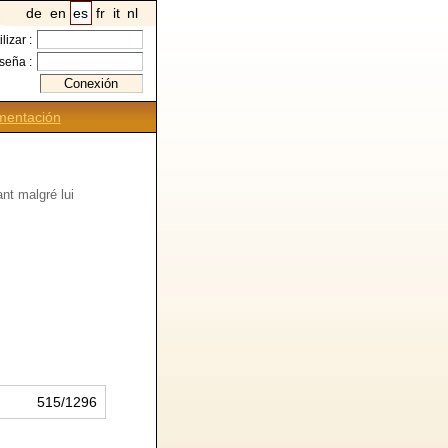
de
en
es
fr
it
nl
ilizar :
seña :
entación
nt malgré lui
515/1296