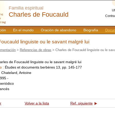
Familia espiritual
Ut
Charles de Foucauld
Contra
ción
En el mundo
Oración de abandono
Biografía
Docum
oucauld linguiste ou le savant malgré lui
mentación
>
Referencias de obras
> Charles de Foucauld linguiste ou le sava
arles de Foucauld linguiste ou le savant malgré lui
o :
Études et documents berbères 13, pp. 145-177
:
Chatelard, Antoine
995 -
periódico
rancés
r
Volver a la lista
Ref. siguiente