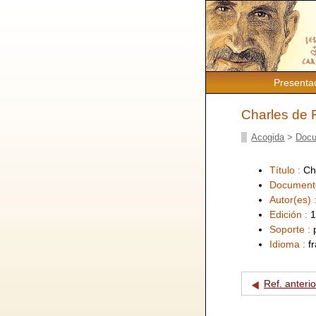
Presenta
Charles de F
Acogida
>
Docu
Título :
Ch
Document
Autor(es) 
Edición :
1
Soporte :
Idioma :
f
Ref. anterio