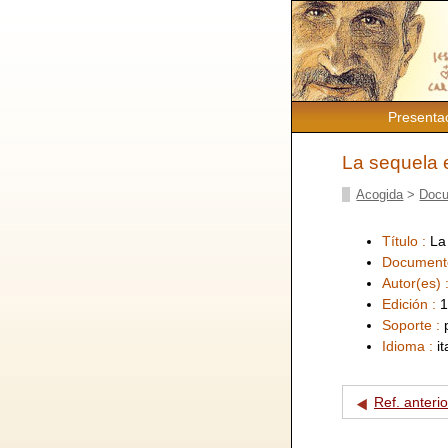
Presenta
La sequela e 
Acogida
>
Docu
Título :
La 
Document
Autor(es) 
Edición :
1
Soporte :
Idioma :
i
Ref. anterio