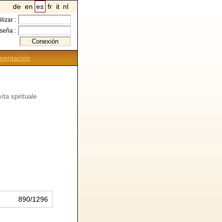
de
en
es
fr
it
nl
ilizar :
seña :
entación
ita spirituale
890/1296