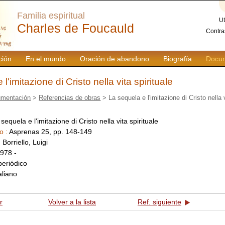
Familia espiritual
Ut
Charles de Foucauld
Contra
ción
En el mundo
Oración de abandono
Biografía
Docum
l'imitazione di Cristo nella vita spirituale
mentación
>
Referencias de obras
> La sequela e l'imitazione di Cristo nella v
sequela e l'imitazione di Cristo nella vita spirituale
o :
Asprenas 25, pp. 148-149
:
Borriello, Luigi
978 -
periódico
taliano
r
Volver a la lista
Ref. siguiente