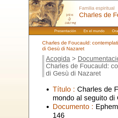
Familia espiritual
Charles de F
Presentación
En el mundo
Ora
Charles de Foucauld: contemplati
di Gesù di Nazaret
Acogida
>
Documentaci
Charles de Foucauld: co
di Gesù di Nazaret
Título :
Charles de F
mondo al seguito di
Documento :
Epheme
146