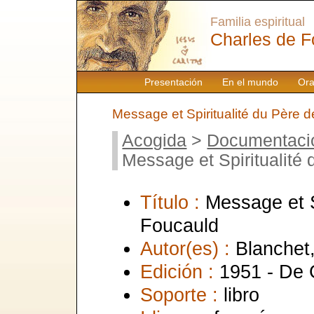
Familia espiritual
Charles de F
Presentación
En el mundo
Ora
Message et Spiritualité du Père 
Acogida
>
Documentaci
Message et Spiritualité
Título :
Message et S
Foucauld
Autor(es) :
Blanchet,
Edición :
1951 - De 
Soporte :
libro