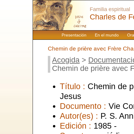
Familia espiritual
Charles de F
Presentación
En el mundo
Ora
Chemin de prière avec Frère Cha
Acogida
>
Documentaci
Chemin de prière avec F
Título :
Chemin de pr
Jesus
Documento :
Vie Co
Autor(es) :
P. S. An
Edición :
1985 -