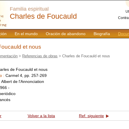
Familia espiritual
Ut
Charles de Foucauld
Contra
ción
En el mundo
Oración de abandono
Biografía
Docum
Foucauld et nous
mentación
>
Referencias de obras
> Charles de Foucauld et nous
arles de Foucauld et nous
o :
Carmel 4, pp. 257-269
:
Albert de l'Annonciation
966 -
periódico
rancés
r
Volver a la lista
Ref. siguiente