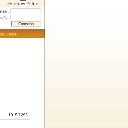
de
en
es
fr
it
nl
ilizar :
seña :
entación
1015/1296