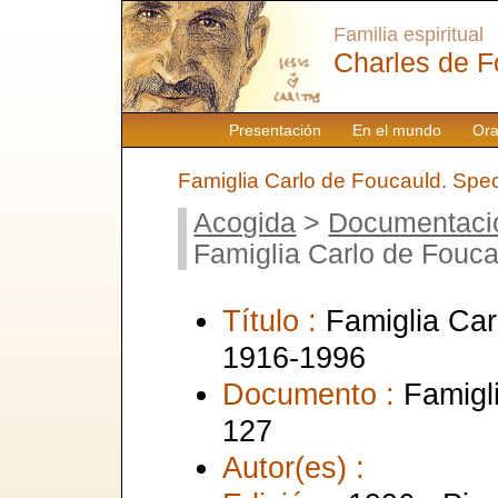
Familia espiritual
Charles de F
Presentación
En el mundo
Ora
Famiglia Carlo de Foucauld. Spe
Acogida
>
Documentaci
Famiglia Carlo de Fouc
Título :
Famiglia Car
1916-1996
Documento :
Famigl
127
Autor(es) :