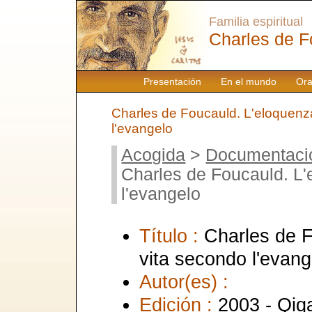
Familia espiritual
Charles de F
Presentación
En el mundo
Ora
Charles de Foucauld. L'eloquenz
l'evangelo
Acogida
>
Documentaci
Charles de Foucauld. L'
l'evangelo
Título :
Charles de F
vita secondo l'evang
Autor(es) :
Edición :
2003 - Qiq