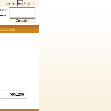
de
en
es
fr
it
nl
ilizar :
seña :
entación
760/1296