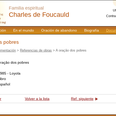
Familia espiritual
Ut
Charles de Foucauld
Contra
ción
En el mundo
Oración de abandono
Biografía
Docum
s pobres
mentación
>
Referencias de obras
> A oraçâo dos pobres
oraçâo dos pobres
:
985 - Loyola
libro
spañol
r
Volver a la lista
Ref. siguiente