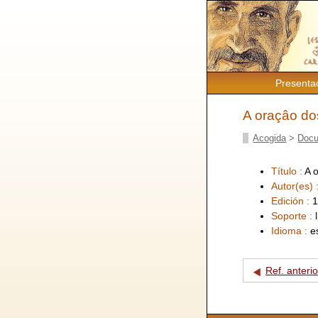
Presenta
A oraçâo do
Acogida
>
Docu
Título :
A 
Autor(es) 
Edición :
1
Soporte :
Idioma :
e
Ref. anterio