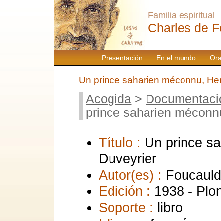
Familia espiritual
Charles de F
Presentación
En el mundo
Ora
Un prince saharien méconnu, Hen
Acogida
>
Documentaci
prince saharien méconn
Título :
Un prince s
Duveyrier
Autor(es) :
Foucauld
Edición :
1938 - Plo
Soporte :
libro