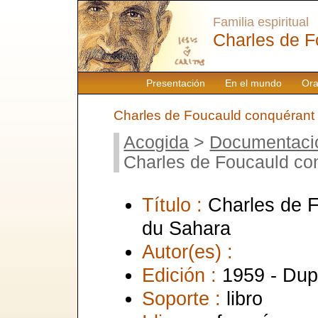
Familia espiritual
Charles de F
Presentación
En el mundo
Ora
Charles de Foucauld conquérant 
Acogida
>
Documentaci
Charles de Foucauld co
Título :
Charles de F
du Sahara
Autor(es) :
Edición :
1959 - Dup
Soporte :
libro