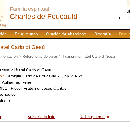
Familia espiritual
Ut
Charles de Foucauld
Contra
ción
En el mundo
Oración de abandono
Biografía
Docum
fratel Carlo di Gesù
mentación
>
Referencias de obras
> I carismi di fratel Carlo di Gesù
arismi di fratel Carlo di Gesù
o :
Famiglia Carlo de Foucauld 21, pp. 49-58
:
Voillaume, René
981 - Piccoli Fratelli di Jesus Caritas
periódico
taliano
r
Volver a la lista
Ref. siguiente