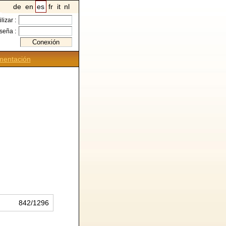
de
en
es
fr
it
nl
ilizar :
seña :
entación
842/1296