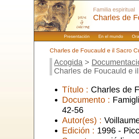
Familia espiritual
Charles de F
Presentación
En el mundo
Ora
Charles de Foucauld e il Sacro C
Acogida
>
Documentaci
Charles de Foucauld e i
Título :
Charles de F
Documento :
Famigl
42-56
Autor(es) :
Voillaum
Edición :
1996 - Picc