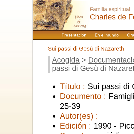
Familia espiritual
Charles de F
Presentación
En el mundo
Ora
Sui passi di Gesù di Nazareth
Acogida
>
Documentaci
passi di Gesù di Nazare
Título :
Sui passi di
Documento :
Famigl
25-39
Autor(es) :
Edición :
1990 - Picc