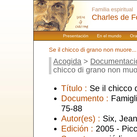
Familia espiritual
Charles de F
Presentación
En el mundo
Ora
Se il chicco di grano non muore...
Acogida
>
Documentaci
chicco di grano non muor
Título :
Se il chicco
Documento :
Famigl
75-88
Autor(es) :
Six, Jea
Edición :
2005 - Picc