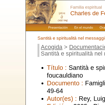
Familia espiritual
Charles de F
Presentación
En el mundo
Ora
Santità e spiritualità nel messagg
Acogida
>
Documentaci
Santità e spiritualità n
Título :
Santità e spi
foucauldiano
Documento :
Famigl
49-64
Autor(es) :
Rey, Luig