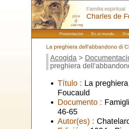
Familia espiritual
Charles de F
Presentación
En el mundo
Ora
La preghiera dell'abbandono di 
Acogida
>
Documentaci
preghiera dell'abbandon
Título :
La preghiera
Foucauld
Documento :
Famigl
46-65
Autor(es) :
Chatelard