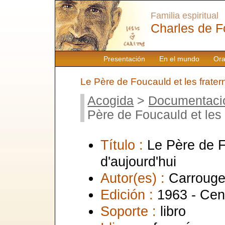
Familia espiritual
Charles de F
Presentación
En el mundo
Ora
Le Père de Foucauld et les fratern
Acogida
>
Documentaci
Père de Foucauld et les f
Título :
Le Père de F
d'aujourd'hui
Autor(es) :
Carrouge
Edición :
1963 - Cen
Soporte :
libro