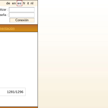
de
en
es
fr
it
nl
ilizar :
seña :
entación
1281/1296