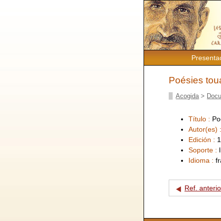
Presenta
Poésies toua
Acogida
>
Docu
Título :
Po
Autor(es) 
Edición :
1
Soporte :
Idioma :
f
Ref. anterio