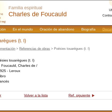
Familia espiritual
Ut
Charles de Foucauld
Contra
ción
En el mundo
Oración de abandono
Biografía
Docum
règues (t. I)
mentación
>
Referencias de obras
> Poésies touarègues (t. I)
ésies touarègues (t. I)
:
Foucauld, Charles de /
925 - Leroux
libro
rancés
r
Volver a la lista
Ref. siguiente