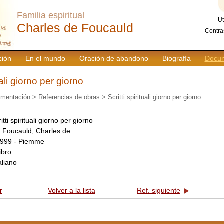
Familia espiritual
Ut
Charles de Foucauld
Contra
ción
En el mundo
Oración de abandono
Biografía
Docum
tuali giorno per giorno
mentación
>
Referencias de obras
> Scritti spirituali giorno per giorno
itti spirituali giorno per giorno
:
Foucauld, Charles de
999 - Piemme
libro
taliano
r
Volver a la lista
Ref. siguiente