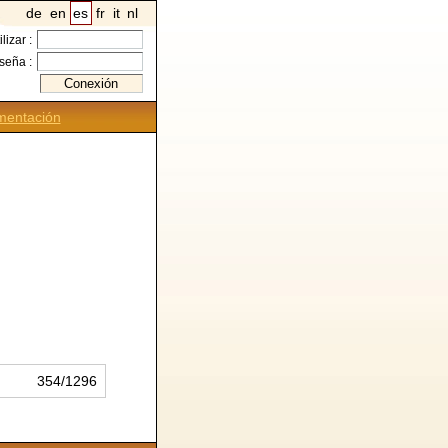
de
en
es
fr
it
nl
ilizar :
seña :
entación
354/1296