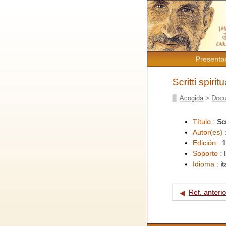
Presenta
Scritti spiri
Acogida
>
Docu
Título :
Scr
Autor(es) 
Edición :
1
Soporte :
Idioma :
i
Ref. anterio