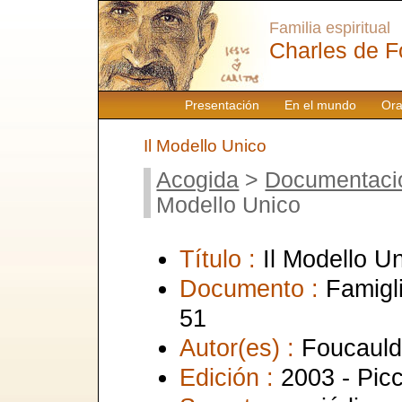
Familia espiritual
Charles de F
Presentación
En el mundo
Ora
Il Modello Unico
Acogida
>
Documentaci
Modello Unico
Título :
Il Modello U
Documento :
Famigl
51
Autor(es) :
Foucauld
Edición :
2003 - Picc