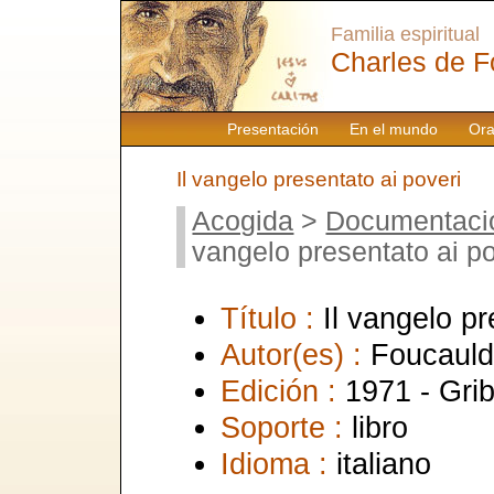
Familia espiritual
Charles de F
Presentación
En el mundo
Ora
Il vangelo presentato ai poveri
Acogida
>
Documentaci
vangelo presentato ai po
Título :
Il vangelo pr
Autor(es) :
Foucauld
Edición :
1971 - Gri
Soporte :
libro
Idioma :
italiano