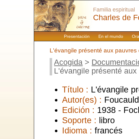
Familia espiritual
Charles de F
Presentación
En el mundo
Ora
L'évangile présenté aux pauvres
Acogida
>
Documentaci
L'évangile présenté aux
Título :
L'évangile p
Autor(es) :
Foucauld
Edición :
1938 - Foc
Soporte :
libro
Idioma :
francés