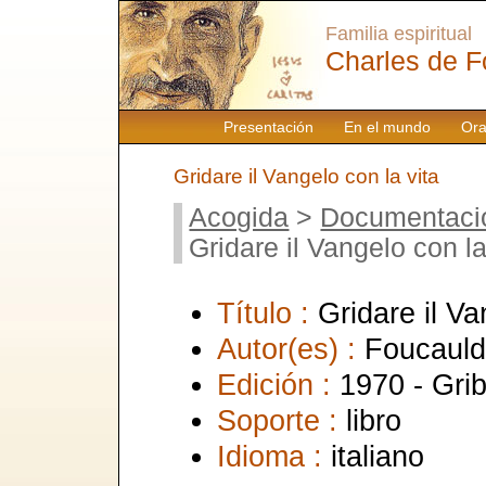
Familia espiritual
Charles de F
Presentación
En el mundo
Ora
Gridare il Vangelo con la vita
Acogida
>
Documentaci
Gridare il Vangelo con la
Título :
Gridare il Va
Autor(es) :
Foucauld
Edición :
1970 - Gri
Soporte :
libro
Idioma :
italiano