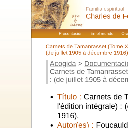
Familia espiritual
Charles de F
Presentación
En el mundo
Ora
Carnets de Tamanrasset (Tome XIV 
(de juillet 1905 à décembre 1916)
Acogida
>
Documentaci
Carnets de Tamanrasset (
: (de juillet 1905 à déc
Título :
Carnets de 
l'édition intégrale) 
1916).
Autor(es) :
Foucauld,