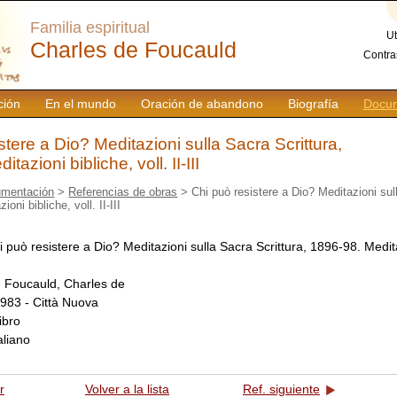
Familia espiritual
Ut
Charles de Foucauld
Contra
ción
En el mundo
Oración de abandono
Biografía
Docum
stere a Dio? Meditazioni sulla Sacra Scrittura,
tazioni bibliche, voll. II-III
mentación
>
Referencias de obras
> Chi può resistere a Dio? Meditazioni sull
oni bibliche, voll. II-III
i può resistere a Dio? Meditazioni sulla Sacra Scrittura, 1896-98. Medita
:
Foucauld, Charles de
983 - Città Nuova
libro
taliano
r
Volver a la lista
Ref. siguiente