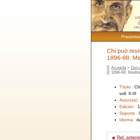
Presenta
Chi può resi
1896-98. Medi
Acogida
>
Docu
1896-98. Meditazi
Título :
Ch
voll. II-III
Autor(es) 
Edición :
1
Soporte :
Idioma :
i
Ref. anterio