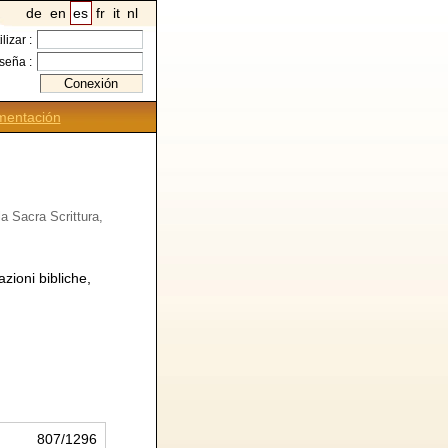
de
en
es
fr
it
nl
ilizar :
seña :
entación
a Sacra Scrittura,
zioni bibliche,
807/1296