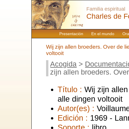
Familia espiritual
Charles de F
Presentación
En el mundo
Ora
Wij zijn allen broeders. Over de li
voltooit
Acogida
>
Documentaci
zijn allen broeders. Over
Título :
Wij zijn alle
alle dingen voltooit
Autor(es) :
Voillaum
Edición :
1969 - Lann
Soporte :
libro