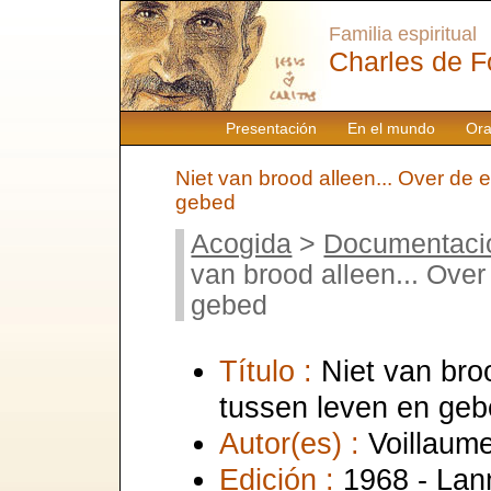
Familia espiritual
Charles de F
Presentación
En el mundo
Ora
Niet van brood alleen... Over de
gebed
Acogida
>
Documentaci
van brood alleen... Ove
gebed
Título :
Niet van bro
tussen leven en ge
Autor(es) :
Voillaum
Edición :
1968 - Lann