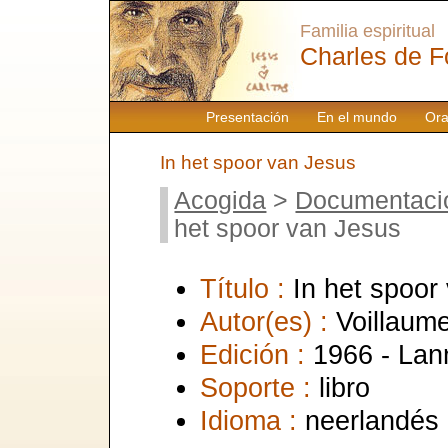
Familia espiritual
Charles de F
Presentación
En el mundo
Ora
In het spoor van Jesus
Acogida
>
Documentaci
het spoor van Jesus
Título :
In het spoor
Autor(es) :
Voillaum
Edición :
1966 - Lann
Soporte :
libro
Idioma :
neerlandés