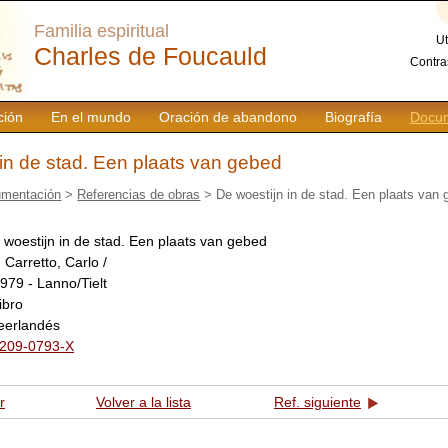
Familia espiritual
Ut
Charles de Foucauld
Contra
ción
En el mundo
Oración de abandono
Biografía
Docum
in de stad. Een plaats van gebed
mentación
>
Referencias de obras
> De woestijn in de stad. Een plaats van
 woestijn in de stad. Een plaats van gebed
:
Carretto, Carlo /
979 - Lanno/Tielt
libro
eerlandés
-209-0793-X
r
Volver a la lista
Ref. siguiente