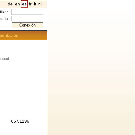
de
en
es
fr
it
nl
ilizar :
seña :
entación
 gebed
867/1296