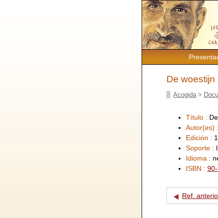
Presenta
De woestijn 
Acogida
>
Docu
Título :
De
Autor(es) 
Edición :
1
Soporte :
Idioma :
n
ISBN :
90
Ref. anterio