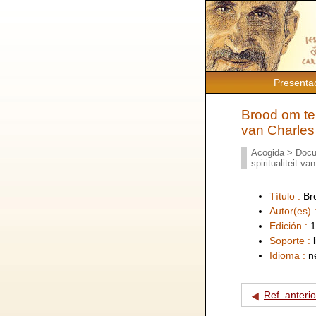
Presenta
Brood om te d
van Charles
Acogida
>
Docu
spiritualiteit v
Título :
Br
Autor(es) 
Edición :
1
Soporte :
Idioma :
n
Ref. anterio