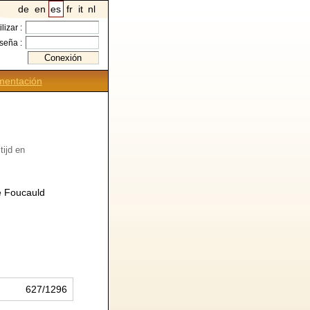
de
en
es
fr
it
nl
ilizar :
seña :
entación
tijd en
de Foucauld
627/1296