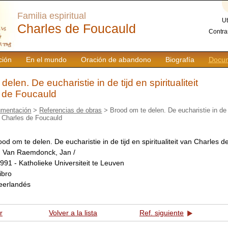
Familia espiritual
Ut
Charles de Foucauld
Contra
ción
En el mundo
Oración de abandono
Biografía
Docum
elen. De eucharistie in de tijd en spiritualiteit
 de Foucauld
mentación
>
Referencias de obras
> Brood om te delen. De eucharistie in de 
an Charles de Foucauld
ood om te delen. De eucharistie in de tijd en spiritualiteit van Charles 
:
Van Raemdonck, Jan /
991 - Katholieke Universiteit te Leuven
libro
eerlandés
r
Volver a la lista
Ref. siguiente