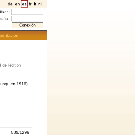
de
en
es
fr
it
nl
ilizar :
seña :
entación
 de l'édition
 jusqu'en 1916).
539/1296