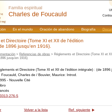
Familia espiritual
Ut
Charles de Foucauld
Contra
ción
En el mundo
Oración de abandono
Biografía
Docum
t Directoire (Tome XI et XII de l'édition
 (de 1896 jusqu'en 1916).
mentación
>
Referencias de obras
> Réglements et Directoire (Tome XI et XII
 1896 jusqu'en 1916).
glements et Directoire (Tome XI et XII de l'édition intégrale) : (de 1896
:
Foucauld, Charles de / Bouvier, Maurice: Introd.
995 - Nouvelle Cité
libro
rancés
3313-276-5
r
Volver a la lista
Ref. siguiente