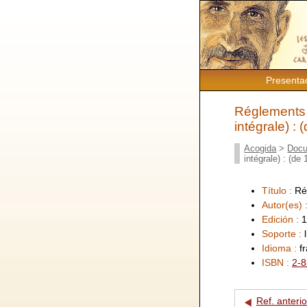
Presenta
Réglements e
intégrale) :
Acogida
>
Docu
intégrale) : (de
Título :
Ré
Autor(es) 
Edición :
1
Soporte :
Idioma :
f
ISBN :
2-8
Ref. anterio