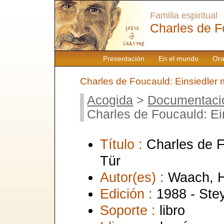
Familia espiritual
Charles de F
Presentación
En el mundo
Ora
Charles de Foucauld: Einsiedler m
Acogida
>
Documentaci
Charles de Foucauld: Ein
Título :
Charles de F
Tür
Autor(es) :
Waach, H
Edición :
1988 - Stey
Soporte :
libro