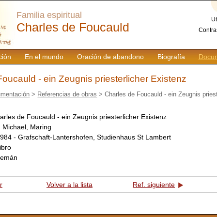
Familia espiritual
Ut
Charles de Foucauld
Contra
ción
En el mundo
Oración de abandono
Biografía
Docum
oucauld - ein Zeugnis priesterlicher Existenz
mentación
>
Referencias de obras
> Charles de Foucauld - ein Zeugnis priest
arles de Foucauld - ein Zeugnis priesterlicher Existenz
:
Michael, Maring
984 - Grafschaft-Lantershofen, Studienhaus St Lambert
libro
lemán
r
Volver a la lista
Ref. siguiente