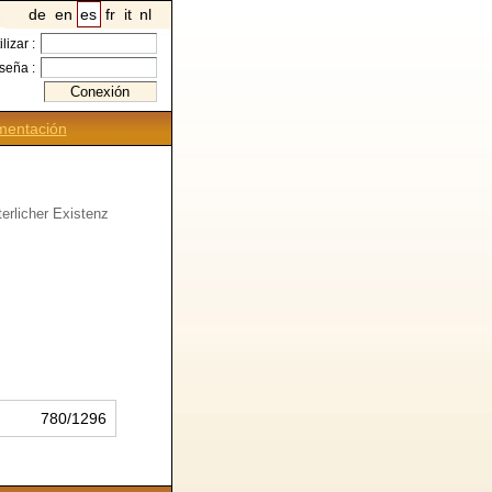
de
en
es
fr
it
nl
ilizar :
seña :
entación
erlicher Existenz
780/1296