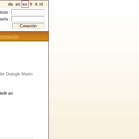
de
en
es
fr
it
nl
ilizar :
seña :
entación
der Dialogik Martin
ellt an