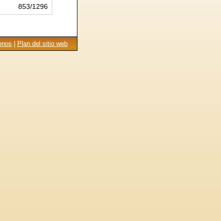
853/1296
enos
|
Plan del sitio web