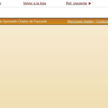
r
Volver a la lista
Ref. siguiente
e Spirituelle Charles de Foucauld
Menciones legales
|
Contáct