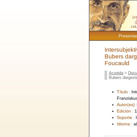
Presenta
Intersubjekt
Bubers darg
Foucauld
Acogida
>
Docu
Bubers dargeste
Título :
In
Franzisku
Autor(es) 
Edición :
1
Soporte :
Idioma :
a