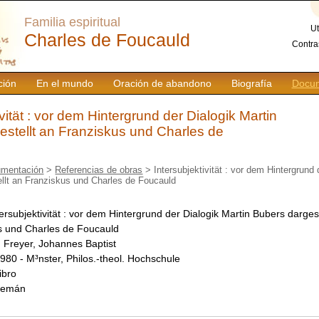
Familia espiritual
Ut
Charles de Foucauld
Contra
ción
En el mundo
Oración de abandono
Biografía
Docum
ivität : vor dem Hintergrund der Dialogik Martin
estellt an Franziskus und Charles de
mentación
>
Referencias de obras
> Intersubjektivität : vor dem Hintergrund 
llt an Franziskus und Charles de Foucauld
tersubjektivität : vor dem Hintergrund der Dialogik Martin Bubers dargest
s und Charles de Foucauld
:
Freyer, Johannes Baptist
980 - M³nster, Philos.-theol. Hochschule
libro
lemán