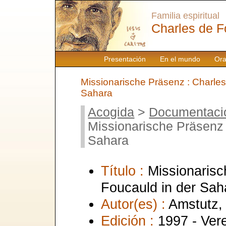
Familia espiritual
Charles de F
Presentación
En el mundo
Ora
Missionarische Präsenz : Charles
Sahara
Acogida
>
Documentaci
Missionarische Präsenz 
Sahara
Título :
Missionarisc
Foucauld in der Sah
Autor(es) :
Amstutz,
Edición :
1997 - Ver