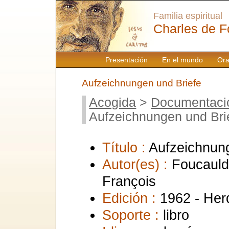
Familia espiritual
Charles de F
Presentación
En el mundo
Ora
Aufzeichnungen und Briefe
Acogida
>
Documentaci
Aufzeichnungen und Bri
Título :
Aufzeichnung
Autor(es) :
Foucauld,
François
Edición :
1962 - Her
Soporte :
libro