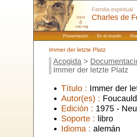
Familia espiritual
Charles de F
Presentación
En el mundo
Ora
Immer der letzte Platz
Acogida
>
Documentaci
Immer der letzte Platz
Título :
Immer der le
Autor(es) :
Foucauld
Edición :
1975 - Neu
Soporte :
libro
Idioma :
alemán