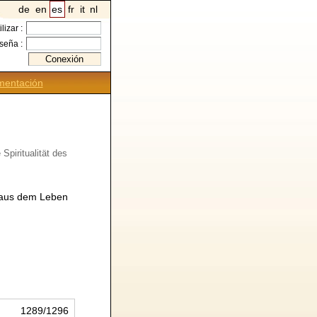
de
en
es
fr
it
nl
ilizar :
seña :
entación
Spiritualität des
e aus dem Leben
1289/1296