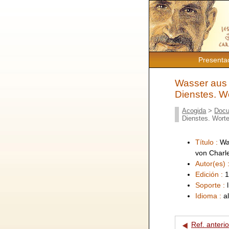
Presenta
Wasser aus d
Dienstes. W
Acogida
>
Docu
Dienstes. Wort
Título :
Wa
von Charl
Autor(es) 
Edición :
1
Soporte :
Idioma :
a
Ref. anterio