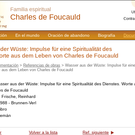
Familia espiritual
Ut
Charles de Foucauld
Contra
ción
En el mundo
Oración de abandono
Biografía
Docum
er Wüste: Impulse für eine Spiritualität des
orte aus dem Leben von Charles de Foucauld
mentación
>
Referencias de obras
> Wasser aus der Wüste: Impulse für eine 
e aus dem Leben von Charles de Foucauld
sser aus der Wüste: Impulse für eine Spiritualität des Dienstes. Wort
es de Foucauld
:
Frische, Reinhard
988 - Brunnen-Verl
libro
lemán
r
Volver a la lista
Ref. siguiente