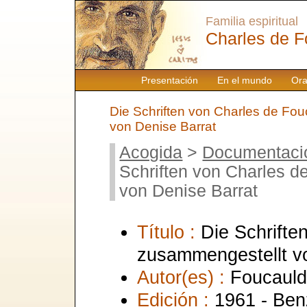
Familia espiritual
Charles de F
Presentación
En el mundo
Ora
Die Schriften von Charles de Fo
von Denise Barrat
Acogida
>
Documentaci
Schriften von Charles 
von Denise Barrat
Título :
Die Schrifte
zusammengestellt v
Autor(es) :
Foucauld
Edición :
1961 - Ben