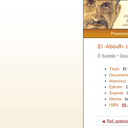
Presenta
El -Abiodh: 
Acogida
>
Docu
Título :
El
Document
Autor(es) 
Edición :
1
Soporte :
Idioma :
i
ISBN :
88-
Ref. anterio