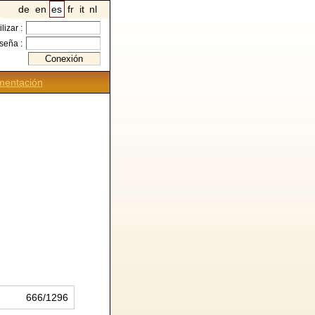
de
en
es
fr
it
nl
ilizar :
seña :
entación
666/1296