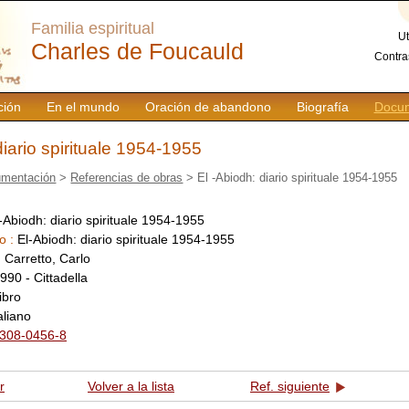
Familia espiritual
Ut
Charles de Foucauld
Contra
ción
En el mundo
Oración de abandono
Biografía
Docum
diario spirituale 1954-1955
mentación
>
Referencias de obras
> El -Abiodh: diario spirituale 1954-1955
 -Abiodh: diario spirituale 1954-1955
o :
El-Abiodh: diario spirituale 1954-1955
:
Carretto, Carlo
990 - Cittadella
libro
taliano
308-0456-8
r
Volver a la lista
Ref. siguiente