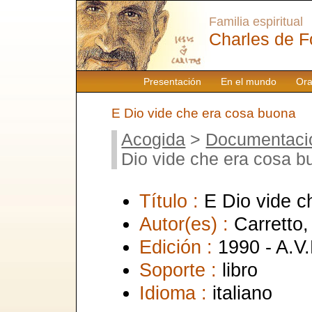
Familia espiritual
Charles de F
Presentación
En el mundo
Ora
E Dio vide che era cosa buona
Acogida
>
Documentaci
Dio vide che era cosa b
Título :
E Dio vide c
Autor(es) :
Carretto,
Edición :
1990 - A.V.
Soporte :
libro
Idioma :
italiano