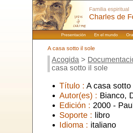
Familia espiritual
Charles de F
Presentación
En el mundo
Ora
A casa sotto il sole
Acogida
>
Documentaci
casa sotto il sole
Título :
A casa sotto 
Autor(es) :
Bianco, D
Edición :
2000 - Pau
Soporte :
libro
Idioma :
italiano