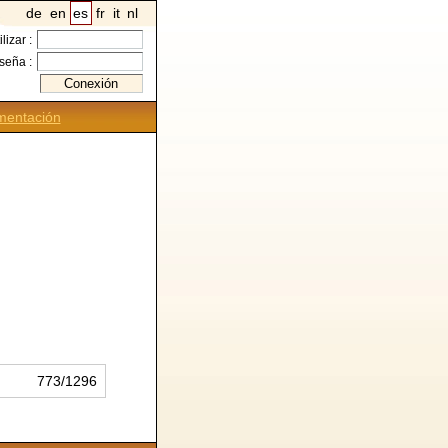
de
en
es
fr
it
nl
ilizar :
seña :
entación
773/1296