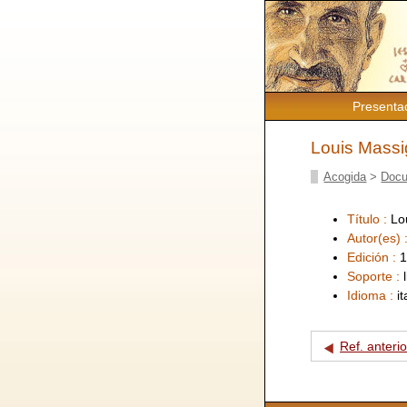
Presenta
Louis Massi
Acogida
>
Docu
Título :
Lo
Autor(es) 
Edición :
1
Soporte :
Idioma :
i
Ref. anterio