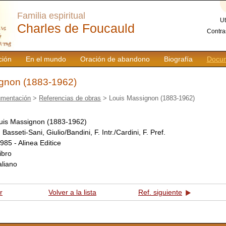
Familia espiritual
Ut
Charles de Foucauld
Contra
ción
En el mundo
Oración de abandono
Biografía
Docum
gnon (1883-1962)
mentación
>
Referencias de obras
> Louis Massignon (1883-1962)
uis Massignon (1883-1962)
:
Basseti-Sani, Giulio/Bandini, F. Intr./Cardini, F. Pref.
985 - Alinea Editice
libro
taliano
r
Volver a la lista
Ref. siguiente