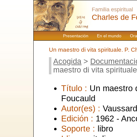
Familia espiritual
Charles de F
Presentación
En el mundo
Ora
Un maestro di vita spirituale. P. 
Acogida
>
Documentaci
maestro di vita spiritua
Título :
Un maestro di
Foucauld
Autor(es) :
Vaussard
Edición :
1962 - Anc
Soporte :
libro