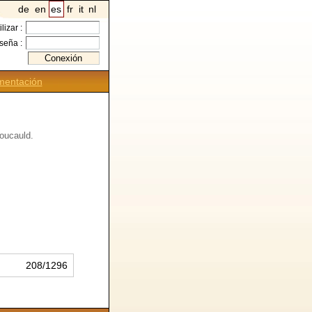
de
en
es
fr
it
nl
ilizar :
seña :
entación
Foucauld.
208/1296