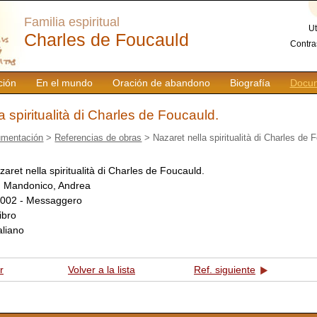
Familia espiritual
Ut
Charles de Foucauld
Contra
ción
En el mundo
Oración de abandono
Biografía
Docum
a spiritualità di Charles de Foucauld.
mentación
>
Referencias de obras
> Nazaret nella spiritualità di Charles de 
zaret nella spiritualità di Charles de Foucauld.
:
Mandonico, Andrea
002 - Messaggero
libro
taliano
r
Volver a la lista
Ref. siguiente