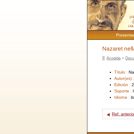
Presenta
Nazaret nell
Acogida
>
Docu
Título :
Na
Autor(es) 
Edición :
2
Soporte :
Idioma :
i
Ref. anterio