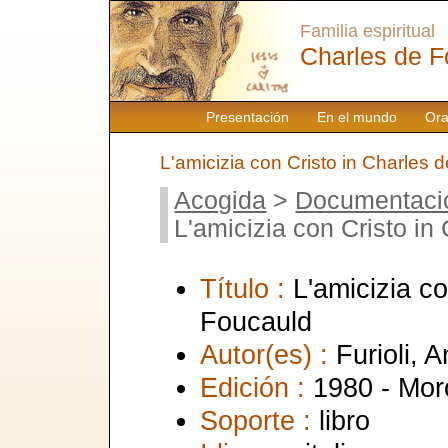
Familia espiritual
Charles de F
Presentación
En el mundo
Ora
L'amicizia con Cristo in Charles 
Acogida
>
Documentaci
L'amicizia con Cristo in
Título :
L'amicizia c
Foucauld
Autor(es) :
Furioli, 
Edición :
1980 - Mor
Soporte :
libro