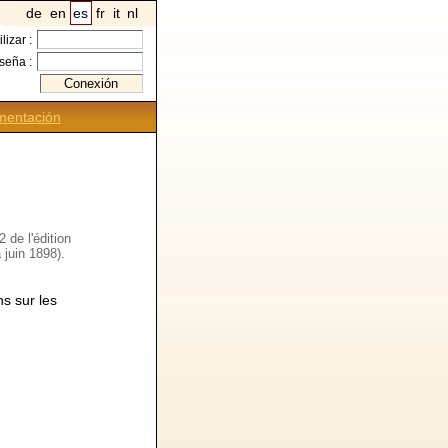
de
en
es
fr
it
nl
ilizar :
seña :
entación
 de l'édition
 juin 1898).
ns sur les