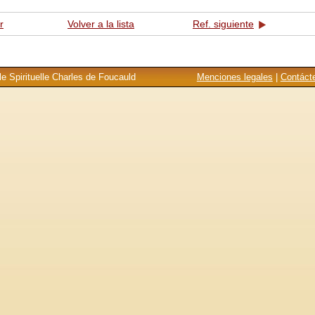
r
Volver a la lista
Ref. siguiente
e Spirituelle Charles de Foucauld
Menciones legales
|
Contáct