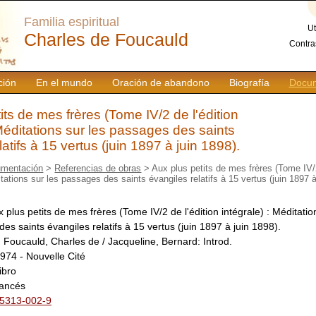
Familia espiritual
Ut
Charles de Foucauld
Contra
ción
En el mundo
Oración de abandono
Biografía
Docum
its de mes frères (Tome IV/2 de l'édition
 Méditations sur les passages des saints
atifs à 15 vertus (juin 1897 à juin 1898).
mentación
>
Referencias de obras
> Aux plus petits de mes frères (Tome IV/2
itations sur les passages des saints évangiles relatifs à 15 vertus (juin 1897 à
 plus petits de mes frères (Tome IV/2 de l'édition intégrale) : Méditatio
es saints évangiles relatifs à 15 vertus (juin 1897 à juin 1898).
:
Foucauld, Charles de / Jacqueline, Bernard: Introd.
974 - Nouvelle Cité
libro
rancés
5313-002-9