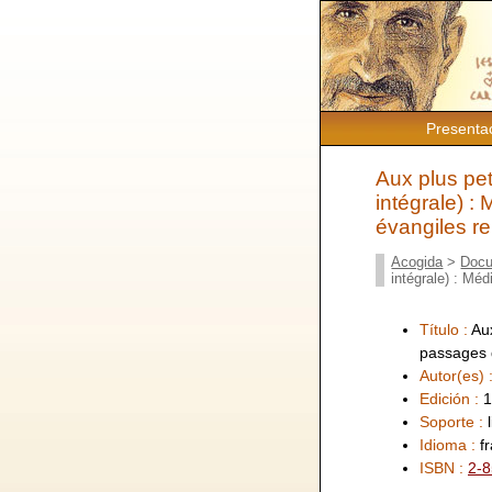
Presenta
Aux plus pet
intégrale) :
évangiles rel
Acogida
>
Docu
intégrale) : Méd
Título :
Aux
passages d
Autor(es) 
Edición :
1
Soporte :
Idioma :
f
ISBN :
2-8